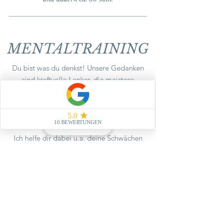
MENTALTRAINING
Du bist was du denkst! Unsere Gedanken
sind kraftvolle Lenker, die meistens
unbewusst unser Leben steuern. Mithilfe
des Mentaltrainings kannst du deine
Selbstbestimmung zurück erlangen und
das Steuer selber in die Hand nehmen.
Ich helfe dir dabei u.a. deine Schwächen
in Stärken umzuwandeln, blockierende
Glaubenssätze zu transformieren, Konflikte
und Probleme zu lösen und deine Ziele zu
formulieren und erfolgreich umzusetzen.
Damit du dein Leben mit viel Leichtigkeit
und purer Positivität meisterst. Du