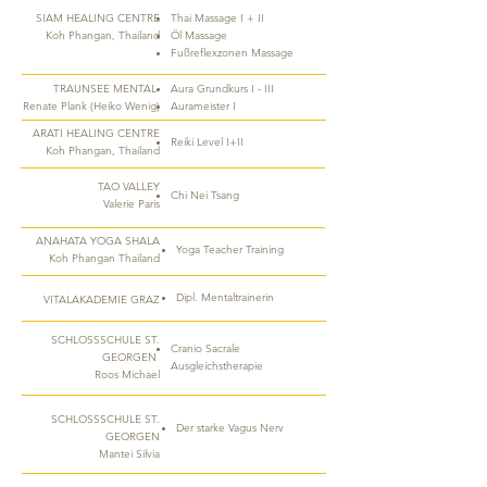
SIAM HEALING CENTRE
Thai Massage I + II
Koh Phangan, Thailand
Öl Massage
Fußreflexzonen Massage
TRAUNSEE MENTAL
Aura Grundkurs I - III
Renate Plank (Heiko Wenig)
Aurameister I
ARATI HEALING CENTRE
Reiki Level I+II
Koh Phangan, Thailand​
TAO VALLEY
Chi Nei Tsang
Valerie Paris
ANAHATA YOGA SHALA
Yoga Teacher Training
Koh Phangan Thailand
Dipl. Mentaltrainerin
VITALAKADEMIE GRAZ
SCHLOSSSCHULE ST.
Cranio Sacrale
GEORGEN
Ausgleichstherapie
Roos Michael
SCHLOSSSCHULE ST.
Der starke Vagus Nerv
GEORGEN
Mantei Silvia