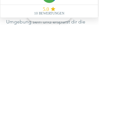
Die Energetik Behandlungen sind auch
als Fernbehandlungen möglich, du
kannst dazu in deiner gewohnten
Umgebung sein und ersparst dir die
Anfahrt.
Hinweis: Eine Energetik Sitzung ersetzt
keinen Arztbesuch. Sie wirkt
unterstützend und hilft deine
Selbstheilungskräfte zu aktivieren. Für
Diagnosen wende dich bitte an einen
Arzt.
KONTAKT
Neugierig geworden?
Dann freu ich mich, wenn du dich bei
mir meldest, um einen Termin zu